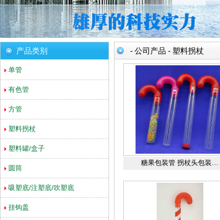
产品类别
-
公司产品
-
塑料拐杖
单管
有色管
方管
塑料拐杖
塑料罐/盒子
糖果包装管 拐杖头包装…
圆筒
吸塑底/注塑底/吹塑底
挂钩盖