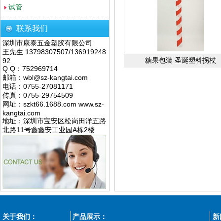
试管
联系我们
深圳市康泰五金塑胶有限公司
王先生 13798307507/136919248
糖果包装 圣诞塑料拐杖
92
Q Q：752969714
邮箱：wbl@sz-kangtai.com
电话：0755-27081171
传真：0755-29754509
网址：szkt66.1688.com www.sz-
kangtai.com
地址：深圳市宝安区松岗田洋五路
北路11号鑫鑫安工业园A栋2楼
关于我们：
产品展示：
新