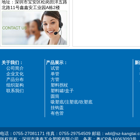
地址：深圳市宝安区松岗田洋五路
北路11号鑫鑫安工业园A栋2楼
关于我们：
产品展示：
新
公司简介
试管
企业文化
单管
产品分布
方管
组织架构
塑料拐杖
联系我们
塑料罐/盒子
圆筒
吸塑底/注塑底/吹塑底
挂钩盖
有色管
电话：0755-27081171 传真：0755-29754509 邮箱：wbl@sz-kangtai.
版权所有：深圳市康泰五金塑胶有限公司 备案：
粤ICP备16063093号